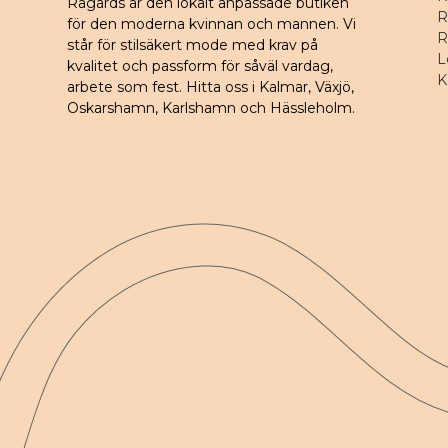
Rågårds är den lokalt anpassade butiken
R
för den moderna kvinnan och mannen. Vi
R
står för stilsäkert mode med krav på
L
kvalitet och passform för såväl vardag,
K
arbete som fest. Hitta oss i Kalmar, Växjö,
Oskarshamn, Karlshamn och Hässleholm.