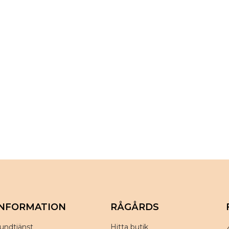
INFORMATION
RÅGÅRDS
undtjänst
Hitta butik