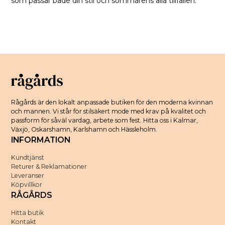
som passar både din stil och sommarens alla tillfällen.
Rågårds är den lokalt anpassade butiken för den moderna kvinnan
och mannen. Vi står för stilsäkert mode med krav på kvalitet och
passform för såväl vardag, arbete som fest. Hitta oss i Kalmar,
Växjö, Oskarshamn, Karlshamn och Hässleholm.
INFORMATION
Kundtjänst
Returer & Reklamationer
Leveranser
Köpvillkor
RÅGÅRDS
Hitta butik
Kontakt