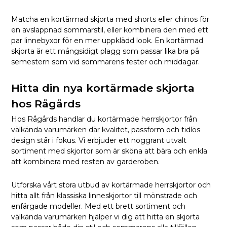
Matcha en kortärmad skjorta med shorts eller chinos för
en avslappnad sommarstil, eller kombinera den med ett
par linnebyxor för en mer uppklädd look. En kortärmad
skjorta är ett mångsidigt plagg som passar lika bra på
semestern som vid sommarens fester och middagar.
Hitta din nya kortärmade skjorta
hos Rågårds
Hos Rågårds handlar du kortärmade herrskjortor från
välkända varumärken där kvalitet, passform och tidlös
design står i fokus. Vi erbjuder ett noggrant utvalt
sortiment med skjortor som är sköna att bära och enkla
att kombinera med resten av garderoben.
Utforska vårt stora utbud av kortärmade herrskjortor och
hitta allt från klassiska linneskjortor till mönstrade och
enfärgade modeller. Med ett brett sortiment och
välkända varumärken hjälper vi dig att hitta en skjorta