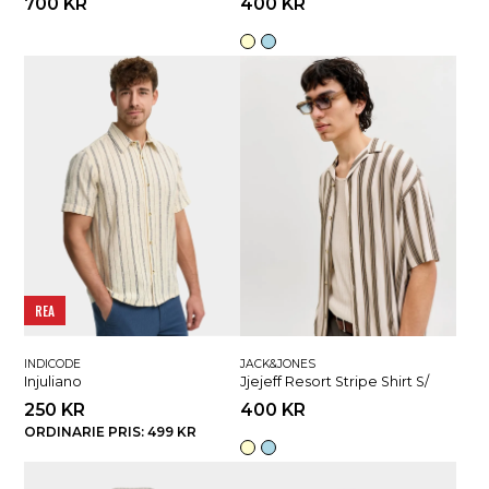
700 KR
400 KR
REA
INDICODE
JACK&JONES
Injuliano
Jjejeff Resort Stripe Shirt S/
250 KR
400 KR
ORDINARIE PRIS: 499 KR