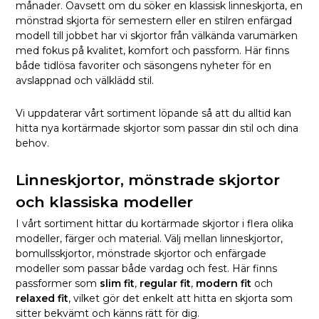
månader. Oavsett om du söker en klassisk linneskjorta, en
mönstrad skjorta för semestern eller en stilren enfärgad
modell till jobbet har vi skjortor från välkända varumärken
med fokus på kvalitet, komfort och passform. Här finns
både tidlösa favoriter och säsongens nyheter för en
avslappnad och välklädd stil.
Vi uppdaterar vårt sortiment löpande så att du alltid kan
hitta nya kortärmade skjortor som passar din stil och dina
behov.
Linneskjortor, mönstrade skjortor
och klassiska modeller
I vårt sortiment hittar du kortärmade skjortor i flera olika
modeller, färger och material. Välj mellan linneskjortor,
bomullsskjortor, mönstrade skjortor och enfärgade
modeller som passar både vardag och fest. Här finns
passformer som
slim fit
,
regular fit
,
modern fit
och
relaxed fit
, vilket gör det enkelt att hitta en skjorta som
sitter bekvämt och känns rätt för dig.