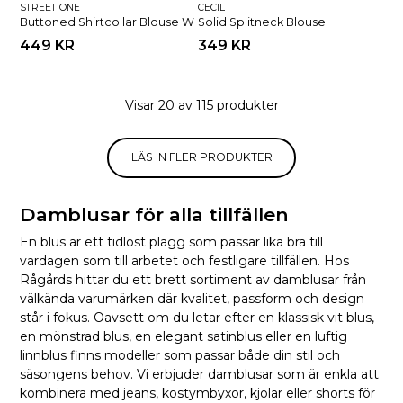
STREET ONE
CECIL
Buttoned Shirtcollar Blouse W
Solid Splitneck Blouse
449 KR
349 KR
Visar 20 av 115 produkter
LÄS IN FLER PRODUKTER
Damblusar för alla tillfällen
En blus är ett tidlöst plagg som passar lika bra till
vardagen som till arbetet och festligare tillfällen. Hos
Rågårds hittar du ett brett sortiment av damblusar från
välkända varumärken där kvalitet, passform och design
står i fokus. Oavsett om du letar efter en klassisk vit blus,
en mönstrad blus, en elegant satinblus eller en luftig
linnblus finns modeller som passar både din stil och
säsongens behov. Vi erbjuder damblusar som är enkla att
kombinera med jeans, kostymbyxor, kjolar eller shorts för