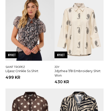
NYHET
NYHET
SAINT TROPEZ
JDY
Liljasz Crinkle Ss Shirt
Jdythea 7/8 Embroidery Shirt
Wvn
499 KR
430 KR