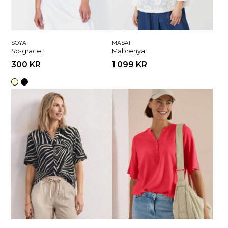
SOYA
MASAI
Sc-grace 1
Mabrenya
300 KR
1 099 KR