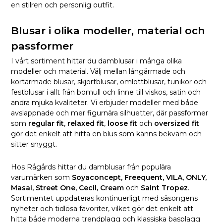
en stilren och personlig outfit.
Blusar i olika modeller, material och
passformer
I vårt sortiment hittar du damblusar i många olika
modeller och material. Välj mellan långärmade och
kortärmade blusar, skjortblusar, omlottblusar, tunikor och
festblusar i allt från bomull och linne till viskos, satin och
andra mjuka kvaliteter. Vi erbjuder modeller med både
avslappnade och mer figurnära silhuetter, där passformer
som
regular fit
,
relaxed fit
,
loose fit
och
oversized fit
gör det enkelt att hitta en blus som känns bekväm och
sitter snyggt.
Hos Rågårds hittar du damblusar från populära
varumärken som
Soyaconcept, Freequent, VILA, ONLY,
Masai, Street One, Cecil, Cream
och
Saint Tropez
.
Sortimentet uppdateras kontinuerligt med säsongens
nyheter och tidlösa favoriter, vilket gör det enkelt att
hitta både moderna trendplagg och klassiska basplagg