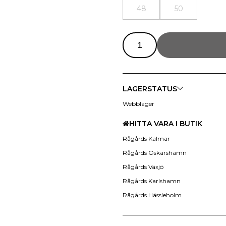
48
50
LAGERSTATUS
Webblager
HITTA VARA I BUTIK
Rågårds Kalmar
Rågårds Oskarshamn
Rågårds Växjö
Rågårds Karlshamn
Rågårds Hässleholm