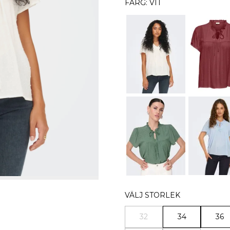
FÄRG: VIT
VÄLJ STORLEK
32
34
36