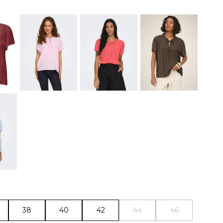
38
40
42
44
46