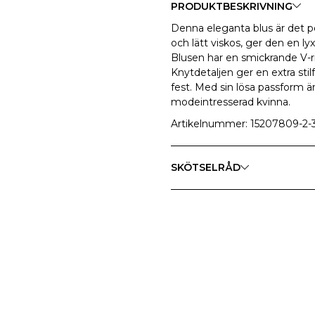
PRODUKTBESKRIVNING
Denna eleganta blus är det per
och lätt viskos, ger den en ly
Blusen har en smickrande V-r
Knytdetaljen ger en extra stilf
fest. Med sin lösa passform ä
modeintresserad kvinna.
Artikelnummer: 15207809-2-
SKÖTSELRÅD