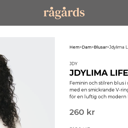
Hem
>
Dam
>
Blusar
>
Jdylima 
JDY
JDYLIMA LIF
Feminin och stilren blus 
med en smickrande V-ring
för en luftig och moder
260 kr