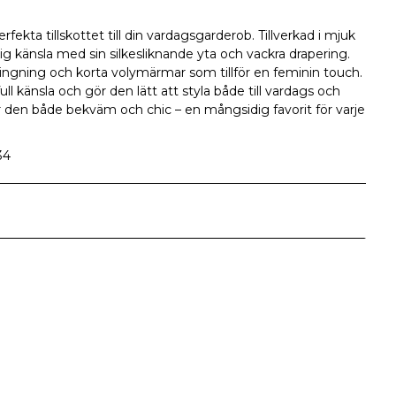
fekta tillskottet till din vardagsgarderob. Tillverkad i mjuk
xig känsla med sin silkesliknande yta och vackra drapering.
ingning och korta volymärmar som tillför en feminin touch.
ull känsla och gör den lätt att styla både till vardags och
r den både bekväm och chic – en mångsidig favorit för varje
34