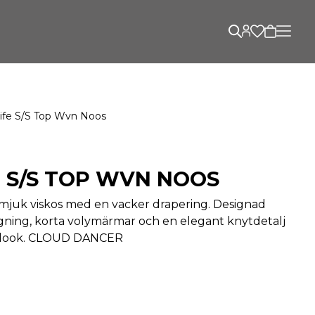
Life S/s Top Wvn Noos
E S/S TOP WVN NOOS
i mjuk viskos med en vacker drapering. Designad
ning, korta volymärmar och en elegant knytdetalj
n look. CLOUD DANCER