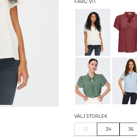
FÄRG: VIT
VÄLJ STORLEK
32
34
36