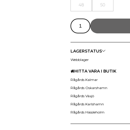
48
50
LAGERSTATUS
Webblager
HITTA VARA I BUTIK
Rågårds Kalmar
Rågårds Oskarshamn
Rågårds Växjö
Rågårds Karlshamn
Rågårds Hässleholm