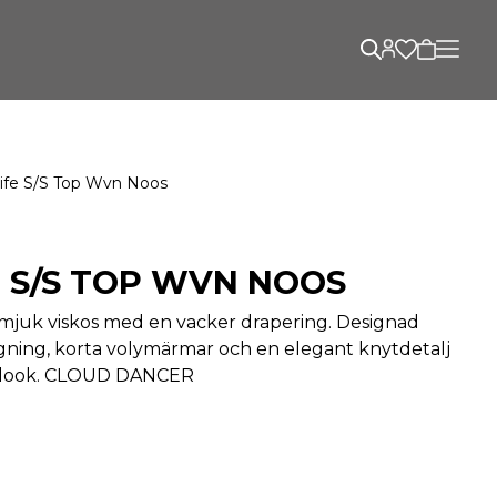
Life S/s Top Wvn Noos
E S/S TOP WVN NOOS
i mjuk viskos med en vacker drapering. Designad
ning, korta volymärmar och en elegant knytdetalj
n look. CLOUD DANCER