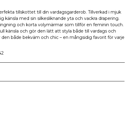
fekta tillskottet till din vardagsgarderob. Tillverkad i mjuk
xig känsla med sin silkesliknande yta och vackra drapering.
ingning och korta volymärmar som tillför en feminin touch.
ull känsla och gör den lätt att styla både till vardags och
r den både bekväm och chic – en mångsidig favorit för varje
42