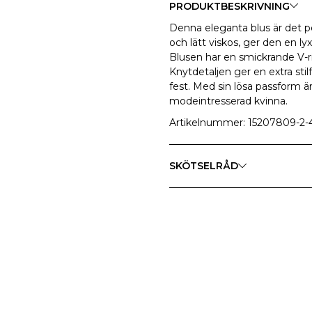
PRODUKTBESKRIVNING
Denna eleganta blus är det per
och lätt viskos, ger den en ly
Blusen har en smickrande V-r
Knytdetaljen ger en extra stilf
fest. Med sin lösa passform ä
modeintresserad kvinna.
Artikelnummer: 15207809-2-
SKÖTSELRÅD