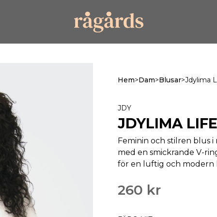
Hem
>
Dam
>
Blusar
>
Jdylima 
JDY
JDYLIMA LIF
Feminin och stilren blus 
med en smickrande V-ring
för en luftig och moder
260 kr