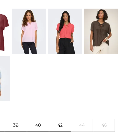
38
40
42
44
46