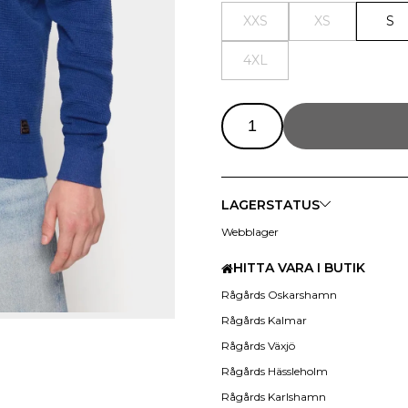
XXS
XS
S
4XL
LAGERSTATUS
Webblager
HITTA VARA I BUTIK
Rågårds Oskarshamn
Rågårds Kalmar
Rågårds Växjö
Rågårds Hässleholm
Rågårds Karlshamn