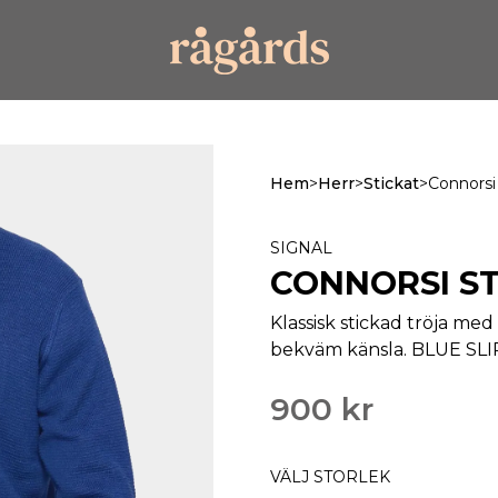
Hem
>
Herr
>
Stickat
>
Connorsi
SIGNAL
CONNORSI S
Klassisk stickad tröja me
bekväm känsla. BLUE SL
900 kr
VÄLJ STORLEK