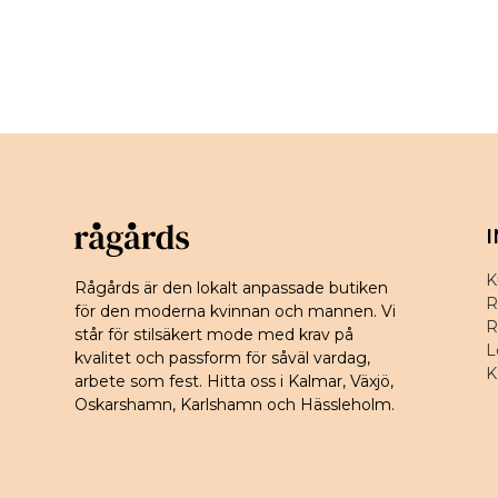
K
Rågårds är den lokalt anpassade butiken
R
för den moderna kvinnan och mannen. Vi
R
står för stilsäkert mode med krav på
L
kvalitet och passform för såväl vardag,
K
arbete som fest. Hitta oss i Kalmar, Växjö,
Oskarshamn, Karlshamn och Hässleholm.