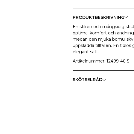
PRODUKTBESKRIVNING
En stilren och mångsidig stic
optimal komfort och andnings
medan den mjuka bomullskval
uppklädda tillfällen. En tidlö
elegant sätt.
Artikelnummer: 12499-46-S
SKÖTSELRÅD