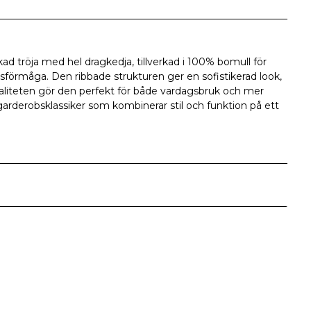
kad tröja med hel dragkedja, tillverkad i 100% bomull för
förmåga. Den ribbade strukturen ger en sofistikerad look,
iteten gör den perfekt för både vardagsbruk och mer
s garderobsklassiker som kombinerar stil och funktion på ett