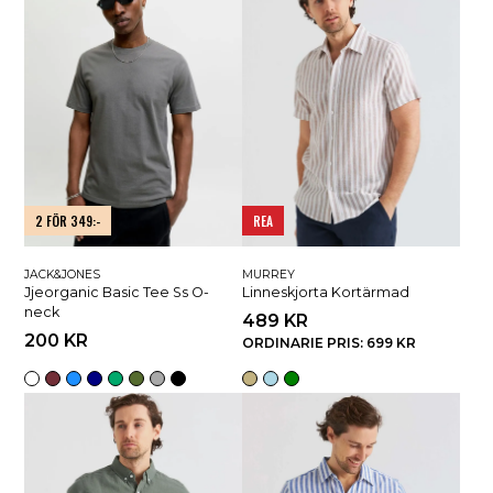
2 FÖR 349:-
REA
JACK&JONES
MURREY
Jjeorganic Basic Tee Ss O-
Linneskjorta Kortärmad
neck
489 KR
200 KR
ORDINARIE PRIS: 699 KR