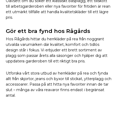
Oavsett om du söker ett klassiskt basplagg, ett tillskott
till arbetsgarderoben eller nya favoriter för fritiden är rean
ett utmärkt tillfälle att handla kvalitetskläder till ett lägre
pris.
Gör ett bra fynd hos Rågårds
Hos Rågårds hittar du herrkläder på rea från noggrant
utvalda varumärken där kvalitet, komfort och tidlös
design står i fokus. Vi erbjuder ett brett sortiment av
plagg som passar årets alla säsonger och hjälper dig att
uppdatera garderoben till ett riktigt bra pris.
Utforska vårt stora utbud av herrkläder på rea och fynda
allt från skjortor, jeans och byxor till stickat, ytterplagg och
accessoarer. Passa på att hitta nya favoriter innan de tar
slut – många av våra reavaror finns endast i begränsat
antal.