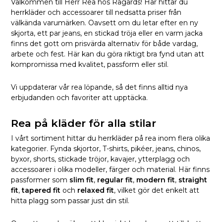
Välkommen till Herr Rea hos Rågårds! Här hittar du
herrkläder och accessoarer till nedsatta priser från
välkända varumärken. Oavsett om du letar efter en ny
skjorta, ett par jeans, en stickad tröja eller en varm jacka
finns det gott om prisvärda alternativ för både vardag,
arbete och fest. Här kan du göra riktigt bra fynd utan att
kompromissa med kvalitet, passform eller stil.
Vi uppdaterar vår rea löpande, så det finns alltid nya
erbjudanden och favoriter att upptäcka.
Rea på kläder för alla stilar
I vårt sortiment hittar du herrkläder på rea inom flera olika
kategorier. Fynda skjortor, T-shirts, pikéer, jeans, chinos,
byxor, shorts, stickade tröjor, kavajer, ytterplagg och
accessoarer i olika modeller, färger och material. Här finns
passformer som
slim fit
,
regular fit
,
modern fit
,
straight
fit
,
tapered fit
och
relaxed fit
, vilket gör det enkelt att
hitta plagg som passar just din stil.