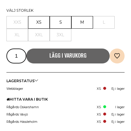
VÄLJ STORLEK
XXS
XS
S
M
L
XL
XXL
3XL
LÄGG I VARUKORG
LAGERSTATUS
Webblager
XS
Ej i lager
HITTA VARA I BUTIK
Rågårds Oskarshamn
XS
I lager
Rågårds Växjö
XS
Ej i lager
Rågårds Hässleholm
XS
Ej i lager