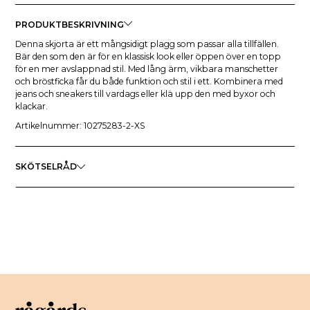
PRODUKTBESKRIVNING
Denna skjorta är ett mångsidigt plagg som passar alla tillfällen.
Bär den som den är för en klassisk look eller öppen över en topp
för en mer avslappnad stil. Med lång ärm, vikbara manschetter
och bröstficka får du både funktion och stil i ett. Kombinera med
jeans och sneakers till vardags eller klä upp den med byxor och
klackar.
Artikelnummer: 10275283-2-XS
SKÖTSELRÅD