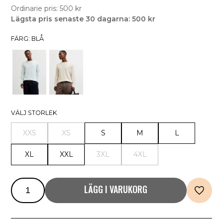
Ordinarie pris: 500 kr
Lägsta pris senaste 30 dagarna: 500 kr
FÄRG: BLÅ
VÄLJ STORLEK
XXS
XS
S
M
L
XL
XXL
3XL
4XL
LÄGG I VARUKORG