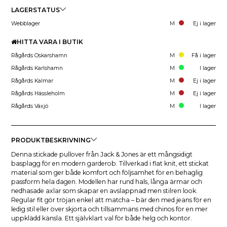
LAGERSTATUS
Webblager
M
Ej i lager
HITTA VARA I BUTIK
Rågårds Oskarshamn
M
Få i lager
Rågårds Karlshamn
M
I lager
Rågårds Kalmar
M
Ej i lager
Rågårds Hässleholm
M
Ej i lager
Rågårds Växjö
M
I lager
PRODUKTBESKRIVNING
Denna stickade pullover från Jack & Jones är ett mångsidigt
basplagg för en modern garderob. Tillverkad i flat knit, ett stickat
material som ger både komfort och följsamhet för en behaglig
passform hela dagen. Modellen har rund hals, långa ärmar och
nedhasade axlar som skapar en avslappnad men stilren look.
Regular fit gör tröjan enkel att matcha – bär den med jeans för en
ledig stil eller över skjorta och tillsammans med chinos för en mer
uppklädd känsla. Ett självklart val för både helg och kontor.