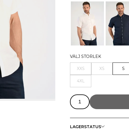
VÄLJ STORLEK
XXS
XS
S
4XL
LAGERSTATUS