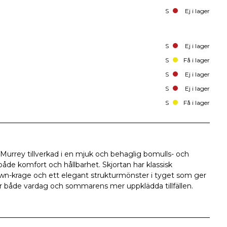
S
Ej i lager
S
Ej i lager
S
Få i lager
S
Ej i lager
S
Ej i lager
S
Få i lager
n Murrey tillverkad i en mjuk och behaglig bomulls- och
åde komfort och hållbarhet. Skjortan har klassisk
own-krage och ett elegant strukturmönster i tyget som ger
 för både vardag och sommarens mer uppklädda tillfällen.