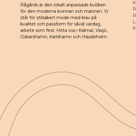
K
Rågårds är den lokalt anpassade butiken
R
för den moderna kvinnan och mannen. Vi
R
står för stilsäkert mode med krav på
L
kvalitet och passform för såväl vardag,
K
arbete som fest. Hitta oss i Kalmar, Växjö,
Oskarshamn, Karlshamn och Hässleholm.