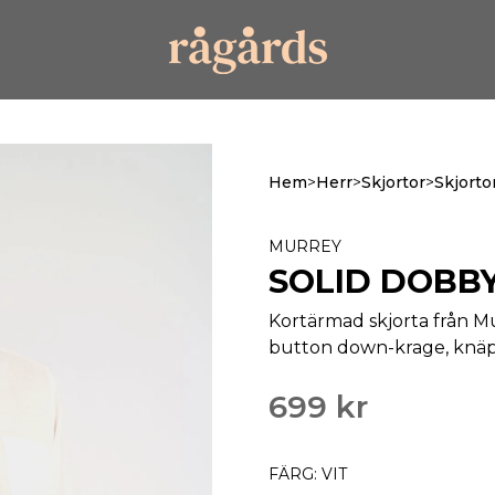
Hem
>
Herr
>
Skjortor
>
Skjorto
MURREY
SOLID DOBBY
Kortärmad skjorta från M
button down-krage, knäpp
699 kr
FÄRG: VIT