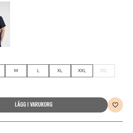
M
L
XL
XXL
3XL
LÄGG I VARUKORG