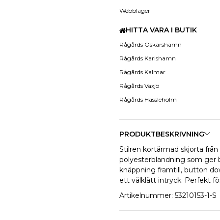
Webblager
HITTA VARA I BUTIK
Rågårds Oskarshamn
Rågårds Karlshamn
Rågårds Kalmar
Rågårds Växjö
Rågårds Hässleholm
PRODUKTBESKRIVNING
Stilren kortärmad skjorta frå
polyesterblandning som ger b
knäppning framtill, button d
ett välklätt intryck. Perfekt
Artikelnummer: 53210153-1-S