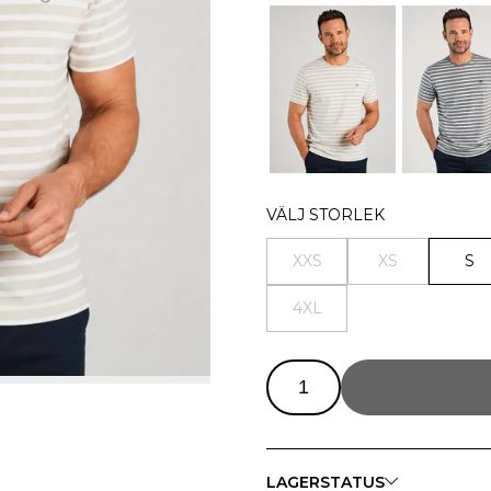
VÄLJ STORLEK
XXS
XS
S
4XL
LAGERSTATUS