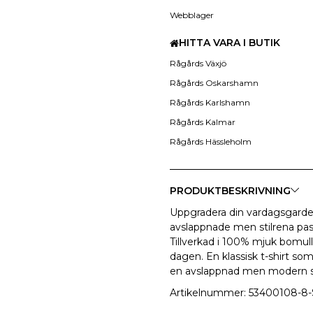
Webblager
HITTA VARA I BUTIK
Rågårds Växjö
Rågårds Oskarshamn
Rågårds Karlshamn
Rågårds Kalmar
Rågårds Hässleholm
PRODUKTBESKRIVNING
Uppgradera din vardagsgarder
avslappnade men stilrena pass
Tillverkad i 100% mjuk bomul
dagen. En klassisk t-shirt so
en avslappnad men modern st
Artikelnummer: 53400108-8-