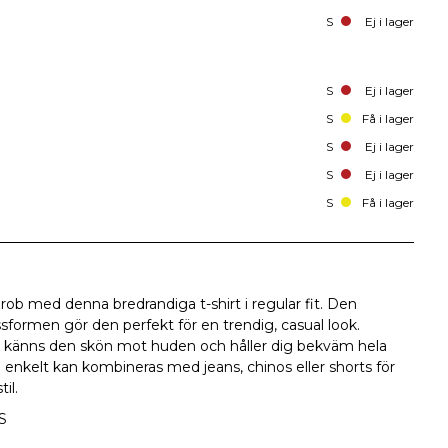
S
Ej i lager
S
Ej i lager
S
Få i lager
S
Ej i lager
S
Ej i lager
S
Få i lager
ob med denna bredrandiga t-shirt i regular fit. Den
formen gör den perfekt för en trendig, casual look.
l känns den skön mot huden och håller dig bekväm hela
m enkelt kan kombineras med jeans, chinos eller shorts för
il.
S