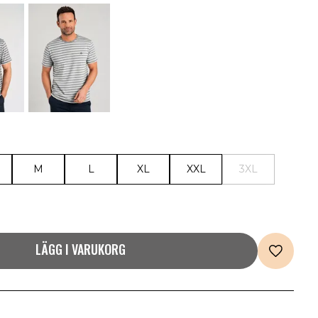
M
L
XL
XXL
3XL
LÄGG I VARUKORG