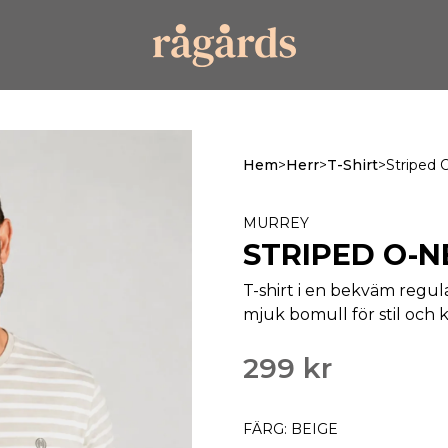
Hem
>
Herr
>
T-Shirt
>
Striped 
MURREY
STRIPED O-N
T-shirt i en bekväm regul
mjuk bomull för stil och
299 kr
FÄRG: BEIGE