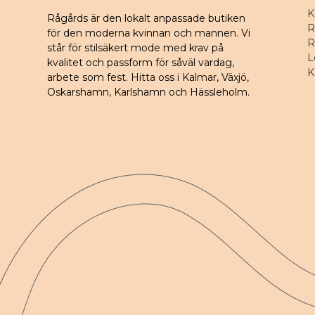
K
Rågårds är den lokalt anpassade butiken
R
för den moderna kvinnan och mannen. Vi
R
står för stilsäkert mode med krav på
L
kvalitet och passform för såväl vardag,
K
arbete som fest. Hitta oss i Kalmar, Växjö,
Oskarshamn, Karlshamn och Hässleholm.