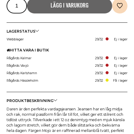
LÄGG I VARUKORG
LAGERSTATUS
Webblager
29/32
Ej i lager
HITTA VARA I BUTIK
Rågårds Kalmar
29/32
Ej i lager
Rågårds Växjö
29/32
Ej i lager
Rågårds Karlshamn
29/32
Ej i lager
Rågårds Hässleholm
29/32
Få i lager
PRODUKTBESKRIVNING
Daren är den perfekta vardagsjeansen. Jeansen har en låg midja
och rak, normal passform från lår till fot, vilket ger ett stilrent och
tidlöst uttryck. Tillverkade i ett 12 oz denimtyg med en mjuk känsla
och lagom stretch, vilket gör dem både slitstarka och bekväma
hela dagen. Färgen Mojo är en raffinerad mellanblå tvätt, perfekt