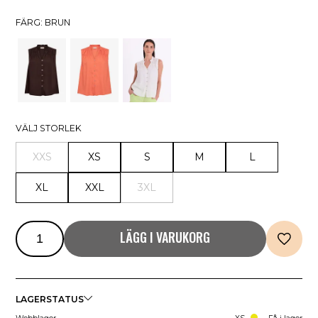
FÄRG: BRUN
VÄLJ STORLEK
XXS
XS
S
M
L
XL
XXL
3XL
LÄGG I VARUKORG
LAGERSTATUS