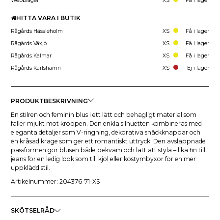
Webblager
XS
Få i lager
HITTA VARA I BUTIK
Rågårds Hässleholm
XS
Få i lager
Rågårds Växjö
XS
Få i lager
Rågårds Kalmar
XS
Få i lager
Rågårds Karlshamn
XS
Ej i lager
PRODUKTBESKRIVNING
En stilren och feminin blus i ett lätt och behagligt material som
faller mjukt mot kroppen. Den enkla silhuetten kombineras med
eleganta detaljer som V-ringning, dekorativa snäckknappar och
en kråsad krage som ger ett romantiskt uttryck. Den avslappnade
passformen gör blusen både bekväm och lätt att styla – lika fin till
jeans för en ledig look som till kjol eller kostymbyxor för en mer
uppklädd stil.
Artikelnummer: 204376-71-XS
SKÖTSELRÅD