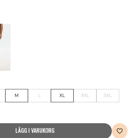
M
L
XL
XXL
3XL
LÄGG I VARUKORG