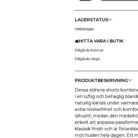
LAGERSTATUS
Webblager
HITTA VARA I BUTIK
Rågårds Kalmar
Rågårds Växjö
PRODUKTBESKRIVNING
Dessa stilrena shorts kombine
i en luftig och behaglig blan
naturlig känsla under varmare
extra rörelsefrihet och komfo
silhuett, medan den medelhög
enkelt att anpassa passforme
klassisk finish och är förse
mot huden hela dagen. Ett mån