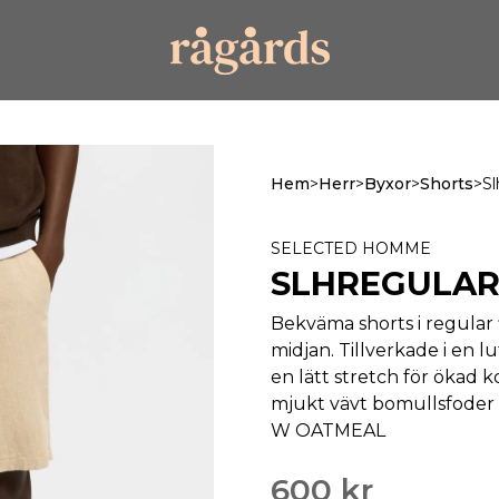
Hem
>
Herr
>
Byxor
>
Shorts
>
Sl
SELECTED HOMME
SLHREGULAR
Bekväma shorts i regular
midjan. Tillverkade i en 
en lätt stretch för ökad 
mjukt vävt bomullsfode
W OATMEAL
600 kr