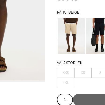
FÄRG: BEIGE
VÄLJ STORLEK
XXS
XS
S
4XL