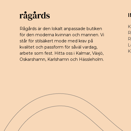
K
Rågårds är den lokalt anpassade butiken
R
för den moderna kvinnan och mannen. Vi
R
står för stilsäkert mode med krav på
L
kvalitet och passform för såväl vardag,
K
arbete som fest. Hitta oss i Kalmar, Växjö,
Oskarshamn, Karlshamn och Hässleholm.