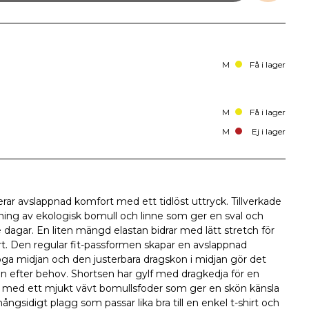
M
Få i lager
M
Få i lager
M
Ej i lager
rar avslappnad komfort med ett tidlöst uttryck. Tillverkade
dning av ekologisk bomull och linne som ger en sval och
 dagar. En liten mängd elastan bidrar med lätt stretch för
rt. Den regular fit-passformen skapar en avslappnad
a midjan och den justerbara dragskon i midjan gör det
n efter behov. Shortsen har gylf med dragkedja för en
dda med ett mjukt vävt bomullsfoder som ger en skön känsla
gsidigt plagg som passar lika bra till en enkel t-shirt och