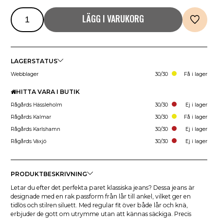
LÄGG I VARUKORG
LAGERSTATUS
Webblager
30/30
Få i lager
HITTA VARA I BUTIK
Rågårds Hässleholm
30/30
Ej i lager
Rågårds Kalmar
30/30
Få i lager
Rågårds Karlshamn
30/30
Ej i lager
Rågårds Växjö
30/30
Ej i lager
PRODUKTBESKRIVNING
Letar du efter det perfekta paret klassiska jeans? Dessa jeans är
designade med en rak passform från lår till ankel, vilket ger en
tidlös och stilren siluett. Med regular fit över både lår och knä,
erbjuder de gott om utrymme utan att kännas säckiga. Precis