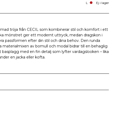
L
Ej i lager
ad tröja från CECIL som kombinerar stil och komfort i ett
ka mönstret ger ett modernt uttryck, medan dragskon i
tera passformen efter din stil och dina behov. Den runda
 materialmixen av bomull och modal bidrar till en behaglig
t basplagg med en fin detalj som lyfter vardagslooken – lika
under en jacka eller kofta.