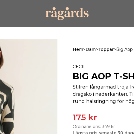
Hem
>
Dam
>
Toppar
>
Big Aop 
CECIL
BIG AOP T-S
Stilren långärmad tröja f
dragsko i nederkanten. T
rund halsringning för h
175 kr
Ordinarie pris: 349 kr
Lägsta pris senaste 30 dag