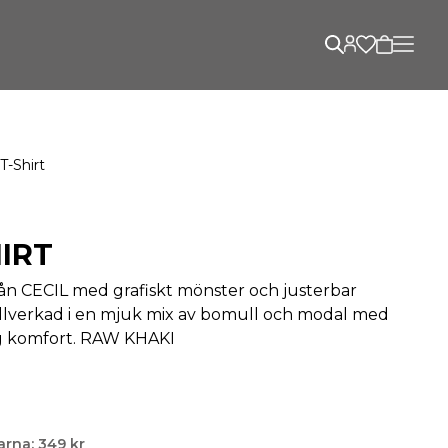
T-Shirt
HIRT
rån CECIL med grafiskt mönster och justerbar
illverkad i en mjuk mix av bomull och modal med
ög komfort. RAW KHAKI
arna: 349 kr