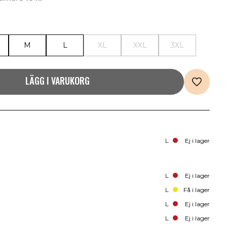
M
L
XL
XXL
3XL
LÄGG I VARUKORG
L
Ej i lager
L
Ej i lager
L
Få i lager
L
Ej i lager
L
Ej i lager