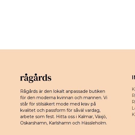
K
Rågårds är den lokalt anpassade butiken
R
för den moderna kvinnan och mannen. Vi
R
står för stilsäkert mode med krav på
L
kvalitet och passform för såväl vardag,
K
arbete som fest. Hitta oss i Kalmar, Växjö,
Oskarshamn, Karlshamn och Hässleholm.