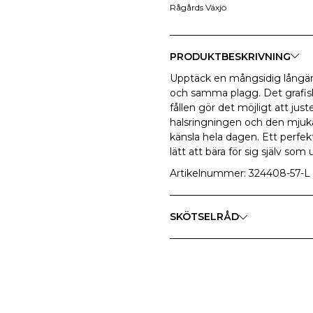
Rågårds Växjö
PRODUKTBESKRIVNING
Upptäck en mångsidig långärm
och samma plagg. Det grafis
fållen gör det möjligt att jus
halsringningen och den mjuka
känsla hela dagen. Ett perfek
lätt att bära för sig själv som 
Artikelnummer: 324408-57-L
SKÖTSELRÅD