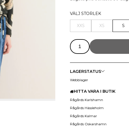
VÄLJ STORLEK
XXS
XS
S
LAGERSTATUS
Webblager
HITTA VARA I BUTIK
Rågårds Karlshamn
Rågårds Hässleholm
Rågårds Kalmar
Rågårds Oskarshamn