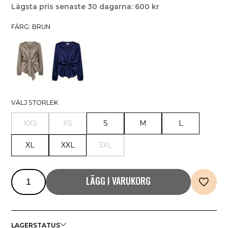
Lägsta pris senaste 30 dagarna: 600 kr
FÄRG: BRUN
VÄLJ STORLEK
XXS
XS
S
M
L
XL
XXL
3XL
LÄGG I VARUKORG
LAGERSTATUS