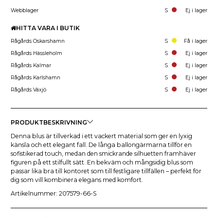
Webblager
S
Ej i lager
HITTA VARA I BUTIK
Rågårds Oskarshamn
S
Få i lager
Rågårds Hässleholm
S
Ej i lager
Rågårds Kalmar
S
Ej i lager
Rågårds Karlshamn
S
Ej i lager
Rågårds Växjö
S
Ej i lager
PRODUKTBESKRIVNING
Denna blus är tillverkad i ett vackert material som ger en lyxig
känsla och ett elegant fall. De långa ballongärmarna tillför en
sofistikerad touch, medan den smickrande silhuetten framhäver
figuren på ett stilfullt sätt. En bekväm och mångsidig blus som
passar lika bra till kontoret som till festligare tillfällen – perfekt för
dig som vill kombinera elegans med komfort.
Artikelnummer: 207579-66-S