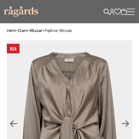
Hem
>
Dam
>
Blusar
>
Fqdove-Blouse
REA